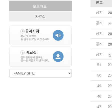
번호
보도자료
공지
2
자료실
공지
서
공지
2
공지
2
공지
신
51
2
50
2
49
2
48
2
47
2