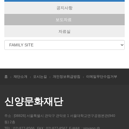
공지사항
보도자료
자료실
홈
재단소개
오시는길
개인정보취급방침
이메일무단수집거부
신양문화재단
주소 : [08826] 서울특별시 관악구 관악로 1 서울대학교연구공원본관(940
동) 2층
TEL : 02) 877-8566 , FAX : 02) 877-8567, E-MAIL : sinyang @