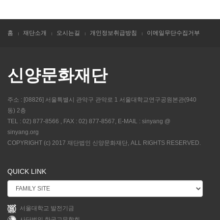
홈
재단소개
오시는길
개인정보취급방침
이메일무단수집거부
신양문화재단
주소 : [08826] 서울특별시 관악구 관악로 1 서울대학교연구공원본관(940
동) 2층
TEL : 02) 877-8566 , FAX : 02) 877-8567, E-MAIL : sinyang @
sinyang.org
COPYRIGHT (c) 2017 재단법인 신양문화재단, ALL RIGHTS RESERVED.
QUICK LINK
서울대학교 발전기금
사단법인 한국고무학회