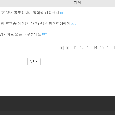
제목
공고]03년 공무원자녀 장학생 배정선발
HIT
알림]휴학중(예정)인 대학(원) 신양장학생에게
HIT
양사이트 오픈과 구성의도
HIT
11
12
13
14
15
16