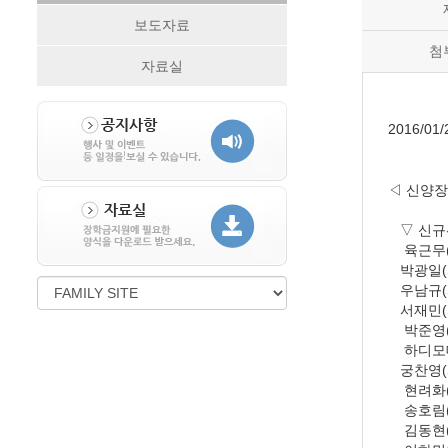
보도자료
첨
자료실
2016/01/
◁ 신양장
▽ 신규선
육근무(
박광일(
우남규(
서재민(
박준영(
하디모데
궁찬영(
현려화(
송호림(
김동현(