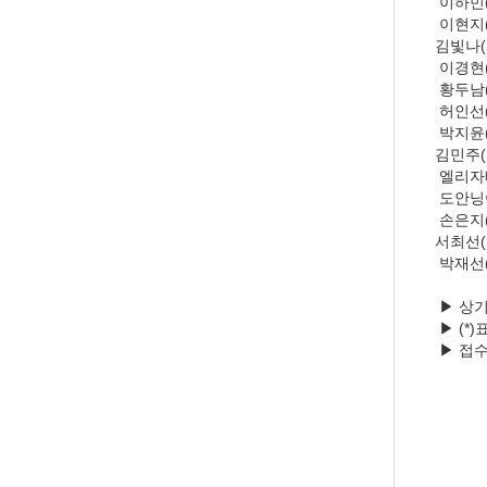
이하민(
이현지(
김빛나(
이경현(
황두남(
허인선(
박지윤(
김민주(
엘리자베스
도안닝아
손은지(
서최선(
박재선(
▶ 상기 
▶ (*)
▶ 접수 
감사합니