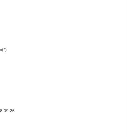
국*)
)
9:26