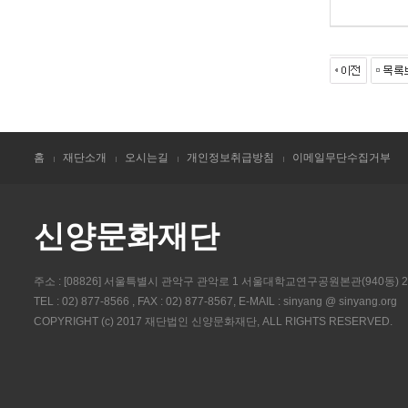
홈
재단소개
오시는길
개인정보취급방침
이메일무단수집거부
신양문화재단
주소 : [08826] 서울특별시 관악구 관악로 1 서울대학교연구공원본관(940동) 
TEL : 02) 877-8566 , FAX : 02) 877-8567, E-MAIL : sinyang @ sinyang.org
COPYRIGHT (c) 2017 재단법인 신양문화재단, ALL RIGHTS RESERVED.