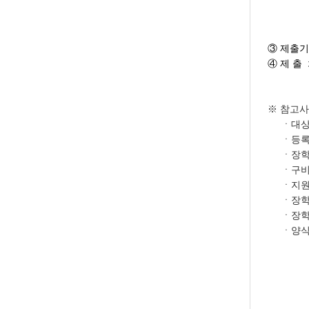
- 
외국인
학장 
③ 제출기한
④ 제 출
신양학
※ 참고
ㆍ대상자
ㆍ등록금고
ㆍ장학금
ㆍ구비서
ㆍ지원서 
ㆍ장학금
ㆍ장학생
ㆍ양식(*
감사