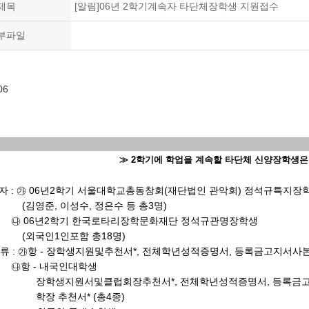
제목
[알림]06년 2학기계속자 타단체장학생 지원접수
부파일
06
≫ 2학기에 학업을 계속할 타단체 신양장학생은
 자 : ㉮ 06년2학기 서울대학교총동창회(재단법인 관악회) 정석규특지장
, 이성수, 정은수 등 총3명)
년2학기 한국로타리장학문화재단 정석규관명장학생
인1인포함 총18명)
류 : ㉮항 - 장학생지원및추천서*, 전체학년성적증명서, 등록금고지서사본 
- 내국인대학생
지원서및클럽회장추천서*, 전체학년성적증명서, 등록금고
추천서* (총4종)