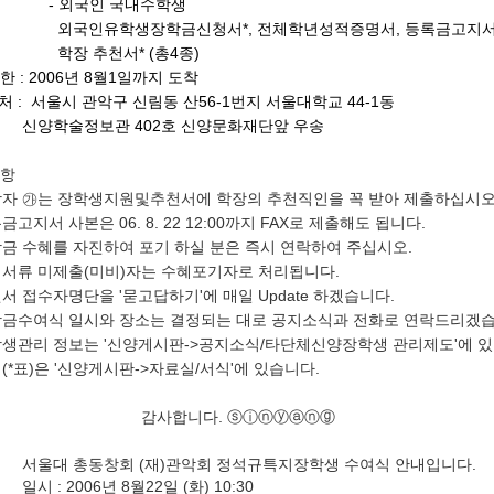
외국인 국내수학생
유학생장학금신청서*, 전체학년성적증명서, 등록금고지서
추천서* (총4종)
 : 2006년 8월1일까지 도착
 처 : 서울시 관악구 신림동 산56-1번지 서울대학교 44-1동
술정보관 402호 신양문화재단앞 우송
사항
 ㉮는 장학생지원및추천서에 학장의 추천직인을 꼭 받아 제출하십시오
지서 사본은 06. 8. 22 12:00까지 FAX로 제출해도 됩니다.
 수혜를 자진하여 포기 하실 분은 즉시 연락하여 주십시오.
류 미제출(미비)자는 수혜포기자로 처리됩니다.
접수자명단을 '묻고답하기'에 매일 Update 하겠습니다.
수여식 일시와 장소는 결정되는 대로 공지소식과 전화로 연락드리겠습
관리 정보는 '신양게시판->공지소식/타단체신양장학생 관리제도'에 있
표)은 '신양게시판->자료실/서식'에 있습니다.
합니다. ⓢⓘⓝⓨⓐⓝⓖ
서울대 총동창회 (재)관악회 정석규특지장학생 수여식 안내입니다.
일시 : 2006년 8월22일 (화) 10:30