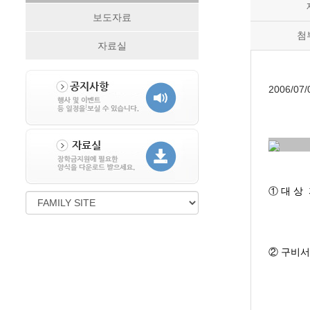
보도자료
첨
자료실
2006/07/
① 대 상
(김영준
㉯ 06
(외국
② 구비서
㉯항 
장학생
학장 