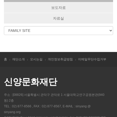
보도자료
자료실
홈
재단소개
오시는길
개인정보취급방침
이메일무단수집거부
신양문화재단
주소 : [08826] 서울특별시 관악구 관악로 1 서울대학교연구공원본관(940
동) 2층
TEL : 02) 877-8566 , FAX : 02) 877-8567, E-MAIL : sinyang @
sinyang.org