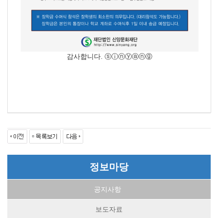
감사합니다. ⓢⓘⓝⓨⓐⓝⓖ
정보마당
공지사항
보도자료